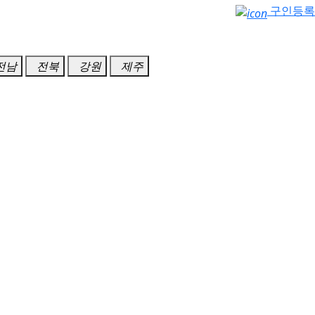
구인등록
전남
전북
강원
제주