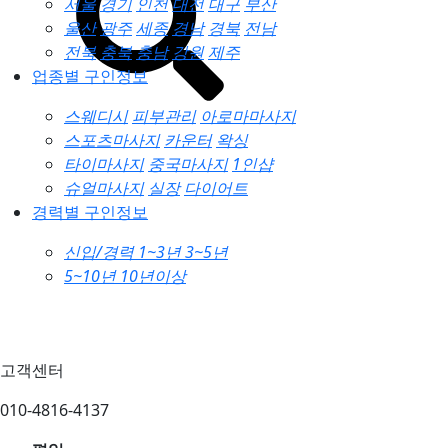
서울
경기
인천
대전
대구
부산
울산
광주
세종
경남
경북
전남
전북
충북
충남
강원
제주
업종별 구인정보
스웨디시
피부관리
아로마마사지
스포츠마사지
카운터
왁싱
타이마사지
중국마사지
1인샵
슈얼마사지
실장
다이어트
경력별 구인정보
신입/경력
1~3년
3~5년
5~10년
10년이상
고객센터
010-4816-4137