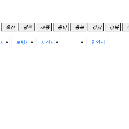
울산
광주
세종
충남
충북
경남
경북
진시
보령시
서산시
아산시
천안시