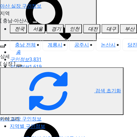
아산 실장 구인정보
지역
[ 충남-아산시 ]
전국
서울
경기
인천
대전
대구
부산
충남 전체
계룡시
공주시
논산시
당
홈
상세
구인정보
3,831
[ 실장 ]
인재정보
1,619
고객센터
전국업체정보
마사지가이드
검색 초기화
업체 서비스 관리
개인 서비스 관리
카테고리
아산 실장 구인정보
지역별 구인정보