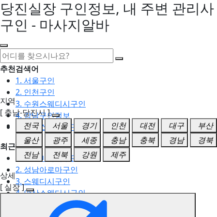
당진실장 구인정보, 내 주변 관리사
구인 - 마사지알바
추천검색어
1. 서울구인
2. 인천구인
지역
3. 수원스웨디시구인
[ 충남-당진시 ]
4. 강남구인정보
전국
서울
경기
인천
대전
대구
부산
5. 동탄스웨디시구인
울산
광주
세종
충남
충북
경남
경북
최근검색어
전남
전북
강원
제주
1. 일산마사지구인
2. 성남아로마구인
상세
3. 스웨디시구인
[ 실장 ]
4. 안산스웨디시구인
5. 아로마구인