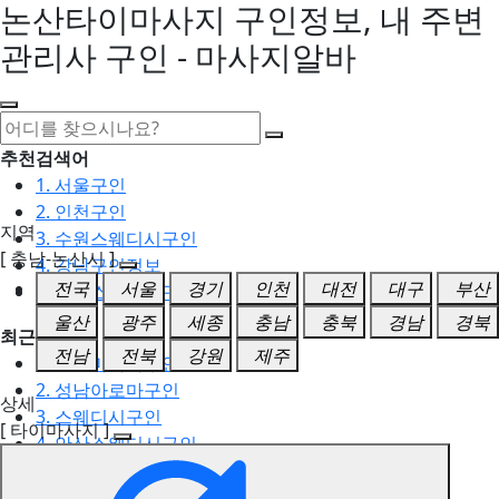
논산타이마사지 구인정보, 내 주변
관리사 구인 - 마사지알바
추천검색어
1. 서울구인
2. 인천구인
지역
3. 수원스웨디시구인
[ 충남-논산시 ]
4. 강남구인정보
전국
서울
경기
인천
대전
대구
부산
5. 동탄스웨디시구인
울산
광주
세종
충남
충북
경남
경북
최근검색어
전남
전북
강원
제주
1. 일산마사지구인
2. 성남아로마구인
상세
3. 스웨디시구인
[ 타이마사지 ]
4. 안산스웨디시구인
5. 아로마구인