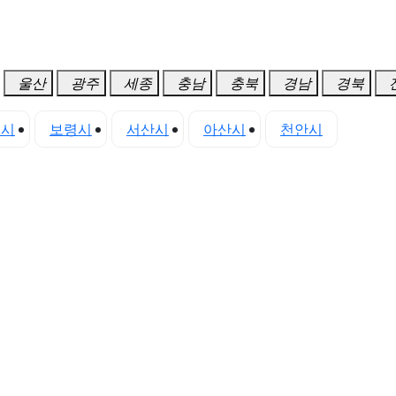
울산
광주
세종
충남
충북
경남
경북
진시
보령시
서산시
아산시
천안시