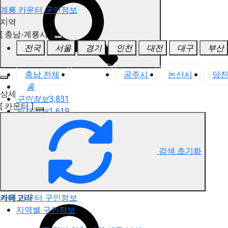
계룡 카운터 구인정보
지역
[ 충남-계룡시 ]
전국
서울
경기
인천
대전
대구
부산
충남 전체
계룡시
공주시
논산시
당
홈
상세
구인정보
3,831
[ 카운터 ]
인재정보
1,619
고객센터
전국업체정보
마사지가이드
검색 초기화
업체 서비스 관리
개인 서비스 관리
카테고리
계룡 카운터 구인정보
지역별 구인정보