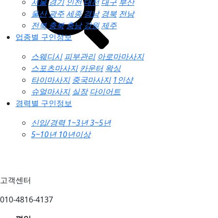
서울
경기
인천
대전
대구
부산
울산
광주
세종
경남
경북
전남
전북
충북
충남
강원
제주
업종별 구인정보
스웨디시
피부관리
아로마마사지
스포츠마사지
카운터
왁싱
타이마사지
중국마사지
1인샵
슈얼마사지
실장
다이어트
경력별 구인정보
신입/경력
1~3년
3~5년
5~10년
10년이상
고객센터
010-4816-4137