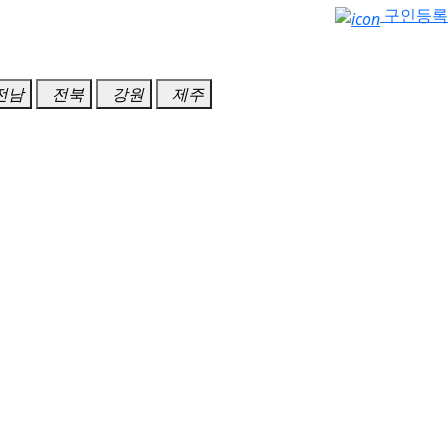
구인등록
전남
전북
강원
제주