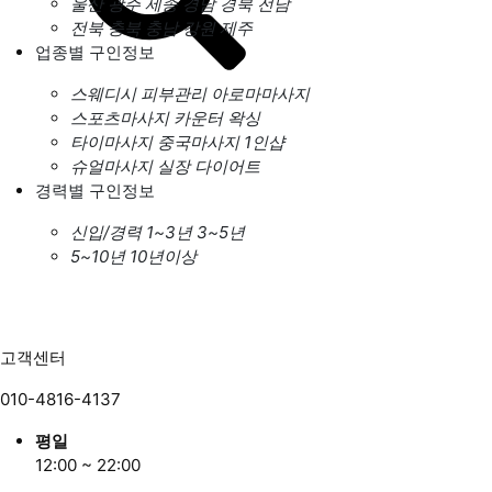
울산
광주
세종
경남
경북
전남
전북
충북
충남
강원
제주
업종별 구인정보
스웨디시
피부관리
아로마마사지
스포츠마사지
카운터
왁싱
타이마사지
중국마사지
1인샵
슈얼마사지
실장
다이어트
경력별 구인정보
신입/경력
1~3년
3~5년
5~10년
10년이상
고객센터
010-4816-4137
평일
12:00 ~ 22:00