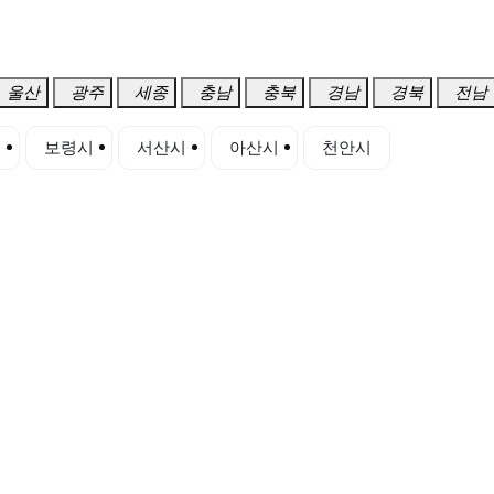
울산
광주
세종
충남
충북
경남
경북
전남
시
보령시
서산시
아산시
천안시