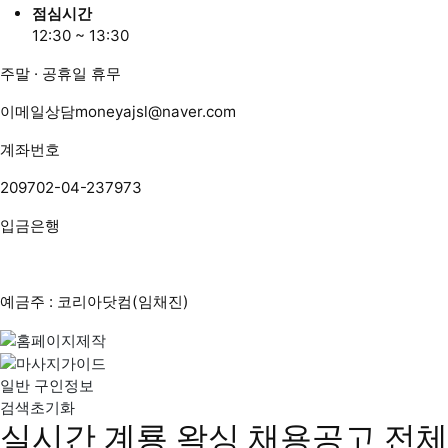
점심시간
12:30 ~ 13:30
주말 · 공휴일 휴무
이메일상담
moneyajsl@naver.com
계좌번호
209702-04-237973
입금은행
예금주 : 코리아닷컴(임채진)
일반 구인정보
검색초기화
실시간 계룡 왁싱 채용공고
전체