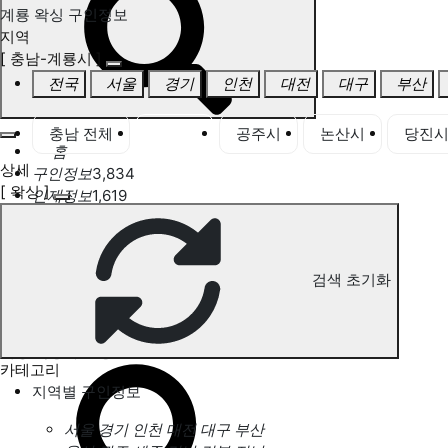
계룡 왁싱 구인정보
지역
[ 충남-계룡시 ]
전국
서울
경기
인천
대전
대구
부산
충남 전체
계룡시
공주시
논산시
당진
홈
상세
구인정보
3,834
[ 왁싱 ]
인재정보
1,619
고객센터
전국업체정보
마사지가이드
업체 서비스 관리
검색 초기화
개인 서비스 관리
계룡 왁싱 구인정보
카테고리
지역별 구인정보
서울
경기
인천
대전
대구
부산