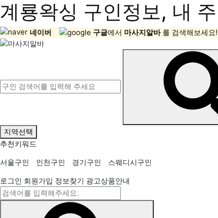
계룡왁싱 구인정보, 내 주
네이버
구글
에서
마사지알바
를 검색해보세요!
지역선택
추천키워드
서울구인
인천구인
경기구인
스웨디시구인
로그인
회원가입
정보찾기
광고상품안내