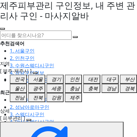
제주피부관리 구인정보, 내 주변 관
리사 구인 - 마사지알바
추천검색어
1. 서울구인
2. 인천구인
지역
3. 수원스웨디시구인
[ 제주-제주시 ]
4. 강남구인정보
전국
서울
경기
인천
대전
대구
부산
5. 동탄스웨디시구인
울산
광주
세종
충남
충북
경남
경북
최근검색어
전남
전북
강원
제주
1. 일산마사지구인
2. 성남아로마구인
상세
3. 스웨디시구인
[ 피부관리 ]
4. 안산스웨디시구인
5. 아로마구인