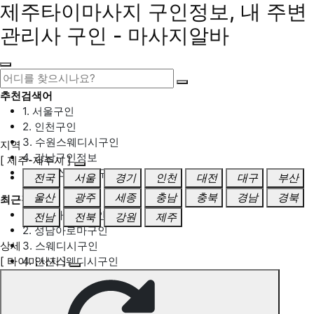
제주타이마사지 구인정보, 내 주변
관리사 구인 - 마사지알바
추천검색어
1. 서울구인
2. 인천구인
3. 수원스웨디시구인
지역
4. 강남구인정보
[ 제주-제주시 ]
5. 동탄스웨디시구인
전국
서울
경기
인천
대전
대구
부산
울산
광주
세종
충남
충북
경남
경북
최근검색어
1. 일산마사지구인
전남
전북
강원
제주
2. 성남아로마구인
상세
3. 스웨디시구인
[ 타이마사지 ]
4. 안산스웨디시구인
5. 아로마구인