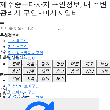
제주중국마사지 구인정보, 내 주변
관리사 구인 - 마사지알바
추천검색어
1. 서울구인
2. 인천구인
지역
3. 수원스웨디시구인
[ 제주-제주시 ]
4. 강남구인정보
전국
서울
경기
인천
대전
대구
부산
5. 동탄스웨디시구인
울산
광주
세종
충남
충북
경남
경북
최근검색어
전남
전북
강원
제주
1. 일산마사지구인
2. 성남아로마구인
상세
3. 스웨디시구인
[ 중국마사지 ]
4. 안산스웨디시구인
5. 아로마구인