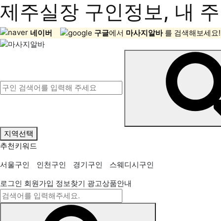
제주실장 구인정보, 내 주
네이버
구글
에서
마사지알바
를 검색해보세요!
지역선택
추천키워드
서울구인
인천구인
경기구인
스웨디시구인
로그인
회원가입
정보찾기
광고상품안내