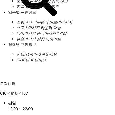
울산
광주
세종
경남
경북
전남
전북
충북
충남
강원
제주
업종별 구인정보
스웨디시
피부관리
아로마마사지
스포츠마사지
카운터
왁싱
타이마사지
중국마사지
1인샵
슈얼마사지
실장
다이어트
경력별 구인정보
신입/경력
1~3년
3~5년
5~10년
10년이상
고객센터
010-4816-4137
평일
12:00 ~ 22:00