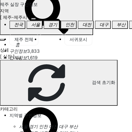
제주 실장 구인정보
지역
[ 제주-제주시 ]
전국
서울
경기
인천
대전
대구
부산
제주 전체
제주시
서귀포시
홈
상세
구인정보
3,833
[ 실장 ]
인재정보
1,619
고객센터
전국업체정보
마사지가이드
업체 서비스 관리
검색 초기화
개인 서비스 관리
제주 실장 구인정보
카테고리
지역별 구인정보
서울
경기
인천
대전
대구
부산