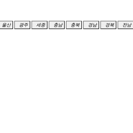
울산
광주
세종
충남
충북
경남
경북
전남