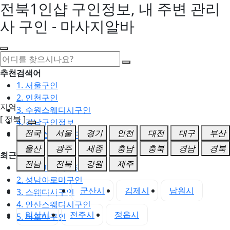
전북1인샵 구인정보, 내 주변 관리
사 구인 - 마사지알바
추천검색어
1. 서울구인
2. 인천구인
지역
3. 수원스웨디시구인
[ 전북 ]
4. 강남구인정보
전국
서울
경기
인천
대전
대구
부산
5. 동탄스웨디시구인
울산
광주
세종
충남
충북
경남
경북
최근검색어
전남
전북
강원
제주
1. 일산마사지구인
2. 성남아로마구인
전북 전체
군산시
김제시
남원시
3. 스웨디시구인
4. 안산스웨디시구인
익산시
전주시
정읍시
5. 아로마구인