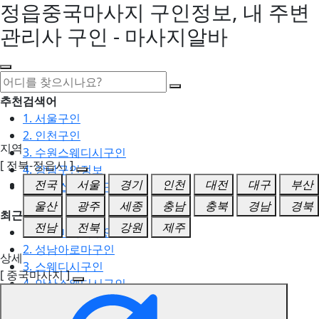
정읍중국마사지 구인정보, 내 주변
관리사 구인 - 마사지알바
추천검색어
1. 서울구인
2. 인천구인
지역
3. 수원스웨디시구인
[ 전북-정읍시 ]
4. 강남구인정보
전국
서울
경기
인천
대전
대구
부산
5. 동탄스웨디시구인
울산
광주
세종
충남
충북
경남
경북
최근검색어
전남
전북
강원
제주
1. 일산마사지구인
2. 성남아로마구인
상세
3. 스웨디시구인
[ 중국마사지 ]
4. 안산스웨디시구인
5. 아로마구인