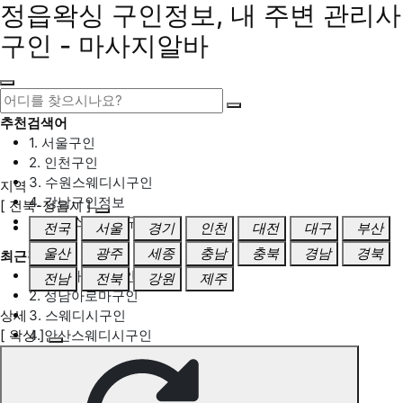
정읍왁싱 구인정보, 내 주변 관리사
구인 - 마사지알바
추천검색어
1. 서울구인
2. 인천구인
3. 수원스웨디시구인
지역
4. 강남구인정보
[ 전북-정읍시 ]
5. 동탄스웨디시구인
전국
서울
경기
인천
대전
대구
부산
울산
광주
세종
충남
충북
경남
경북
최근검색어
1. 일산마사지구인
전남
전북
강원
제주
2. 성남아로마구인
상세
3. 스웨디시구인
[ 왁싱 ]
4. 안산스웨디시구인
5. 아로마구인