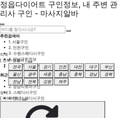
정읍다이어트 구인정보, 내 주변 관
리사 구인 - 마사지알바
추천검색어
1. 서울구인
2. 인천구인
3. 수원스웨디시구인
지역
4. 강남구인정보
[ 전북-정읍시 ]
5. 동탄스웨디시구인
전국
서울
경기
인천
대전
대구
부산
울산
광주
세종
충남
충북
경남
경북
최근검색어
1. 일산마사지구인
전남
전북
강원
제주
2. 성남아로마구인
상세
3. 스웨디시구인
[ 다이어트 ]
4. 안산스웨디시구인
5. 아로마구인