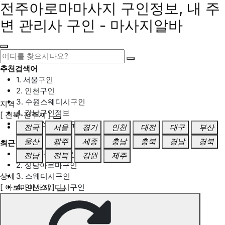
전주아로마마사지 구인정보, 내 주
변 관리사 구인 - 마사지알바
추천검색어
1. 서울구인
2. 인천구인
3. 수원스웨디시구인
지역
4. 강남구인정보
[ 전북-전주시 ]
5. 동탄스웨디시구인
전국
서울
경기
인천
대전
대구
부산
울산
광주
세종
충남
충북
경남
경북
최근검색어
1. 일산마사지구인
전남
전북
강원
제주
2. 성남아로마구인
상세
3. 스웨디시구인
[ 아로마마사지 ]
4. 안산스웨디시구인
5. 아로마구인