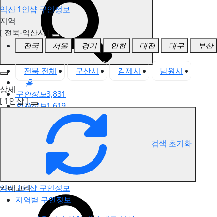
익산 1인샵 구인정보
지역
[ 전북-익산시 ]
전국
서울
경기
인천
대전
대구
부산
전북 전체
군산시
김제시
남원시
익
홈
상세
구인정보
3,831
[ 1인샵 ]
인재정보
1,619
고객센터
전국업체정보
마사지가이드
검색 초기화
업체 서비스 관리
개인 서비스 관리
카테고리
익산 1인샵 구인정보
지역별 구인정보