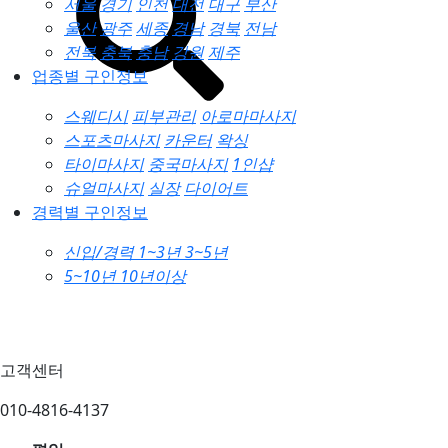
서울
경기
인천
대전
대구
부산
울산
광주
세종
경남
경북
전남
전북
충북
충남
강원
제주
업종별 구인정보
스웨디시
피부관리
아로마마사지
스포츠마사지
카운터
왁싱
타이마사지
중국마사지
1인샵
슈얼마사지
실장
다이어트
경력별 구인정보
신입/경력
1~3년
3~5년
5~10년
10년이상
고객센터
010-4816-4137