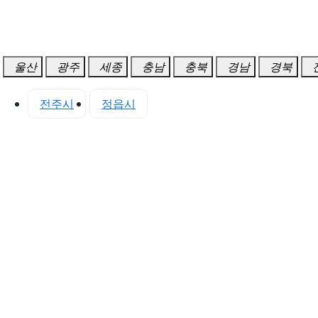
울산
광주
세종
충남
충북
경남
경북
산시
전주시
정읍시