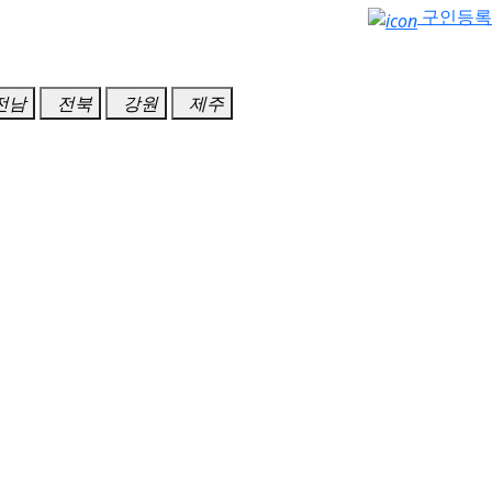
구인등록
전남
전북
강원
제주