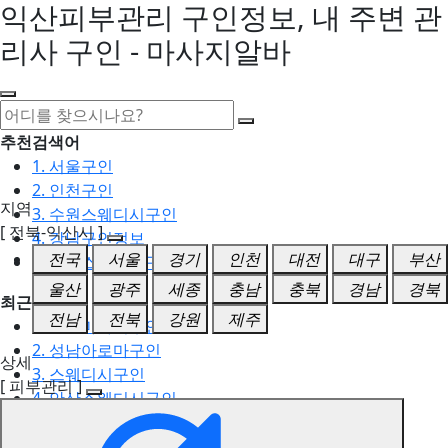
익산피부관리 구인정보, 내 주변 관
리사 구인 - 마사지알바
추천검색어
1. 서울구인
2. 인천구인
지역
3. 수원스웨디시구인
[ 전북-익산시 ]
4. 강남구인정보
전국
서울
경기
인천
대전
대구
부산
5. 동탄스웨디시구인
울산
광주
세종
충남
충북
경남
경북
최근검색어
전남
전북
강원
제주
1. 일산마사지구인
2. 성남아로마구인
상세
3. 스웨디시구인
[ 피부관리 ]
4. 안산스웨디시구인
5. 아로마구인