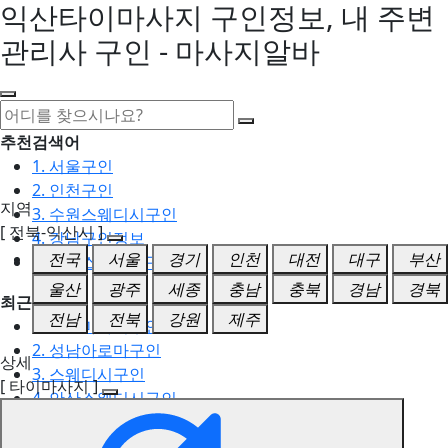
익산타이마사지 구인정보, 내 주변
관리사 구인 - 마사지알바
추천검색어
1. 서울구인
2. 인천구인
지역
3. 수원스웨디시구인
[ 전북-익산시 ]
4. 강남구인정보
전국
서울
경기
인천
대전
대구
부산
5. 동탄스웨디시구인
울산
광주
세종
충남
충북
경남
경북
최근검색어
전남
전북
강원
제주
1. 일산마사지구인
2. 성남아로마구인
상세
3. 스웨디시구인
[ 타이마사지 ]
4. 안산스웨디시구인
5. 아로마구인