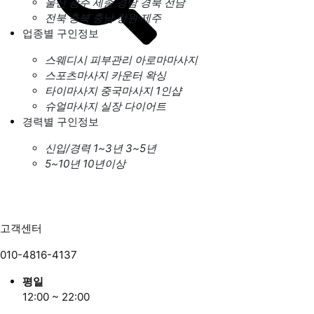
울산
광주
세종
경남
경북
전남
전북
충북
충남
강원
제주
업종별 구인정보
스웨디시
피부관리
아로마마사지
스포츠마사지
카운터
왁싱
타이마사지
중국마사지
1인샵
슈얼마사지
실장
다이어트
경력별 구인정보
신입/경력
1~3년
3~5년
5~10년
10년이상
고객센터
010-4816-4137
평일
12:00 ~ 22:00