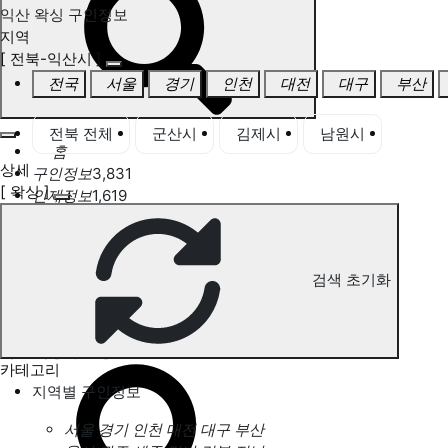
익산 왁싱 구인정보
지역
[ 전북-익산시 ]
전국
서울
경기
인천
대전
대구
부산
전북 전체
군산시
김제시
남원시
익산
홈
상세
구인정보
3,831
[ 왁싱 ]
인재정보
1,619
고객센터
전국업체정보
마사지가이드
업체 서비스 관리
검색 초기화
개인 서비스 관리
익산 왁싱 구인정보
카테고리
지역별 구인정보
서울
경기
인천
대전
대구
부산