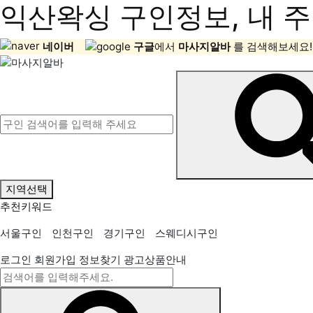
익산왁싱 구인정보, 내 주
네이버
구글
에서
마사지알바
를 검색해보세요!
지역선택
추천키워드
서울구인
인천구인
경기구인
스웨디시구인
로그인
회원가입
정보찾기
광고상품안내