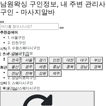
남원왁싱 구인정보, 내 주변 관리사
구인 - 마사지알바
추천검색어
1. 서울구인
2. 인천구인
3. 수원스웨디시구인
지역
4. 강남구인정보
[ 전북-남원시 ]
5. 동탄스웨디시구인
전국
서울
경기
인천
대전
대구
부산
울산
광주
세종
충남
충북
경남
경북
최근검색어
1. 일산마사지구인
전남
전북
강원
제주
2. 성남아로마구인
상세
3. 스웨디시구인
[ 왁싱 ]
4. 안산스웨디시구인
5. 아로마구인