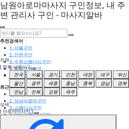
남원아로마마사지 구인정보, 내 주
변 관리사 구인 - 마사지알바
추천검색어
1. 서울구인
2. 인천구인
지역
3. 수원스웨디시구인
[ 전북-남원시 ]
4. 강남구인정보
전국
서울
경기
인천
대전
대구
부산
5. 동탄스웨디시구인
울산
광주
세종
충남
충북
경남
경북
최근검색어
전남
전북
강원
제주
1. 일산마사지구인
2. 성남아로마구인
상세
3. 스웨디시구인
[ 아로마마사지 ]
4. 안산스웨디시구인
5. 아로마구인