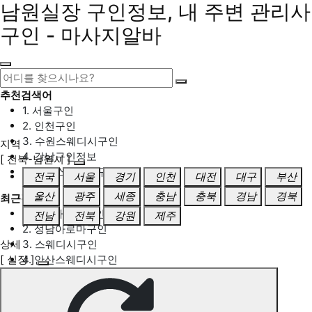
남원실장 구인정보, 내 주변 관리사
구인 - 마사지알바
추천검색어
1. 서울구인
2. 인천구인
3. 수원스웨디시구인
지역
4. 강남구인정보
[ 전북-남원시 ]
5. 동탄스웨디시구인
전국
서울
경기
인천
대전
대구
부산
울산
광주
세종
충남
충북
경남
경북
최근검색어
1. 일산마사지구인
전남
전북
강원
제주
2. 성남아로마구인
상세
3. 스웨디시구인
[ 실장 ]
4. 안산스웨디시구인
5. 아로마구인