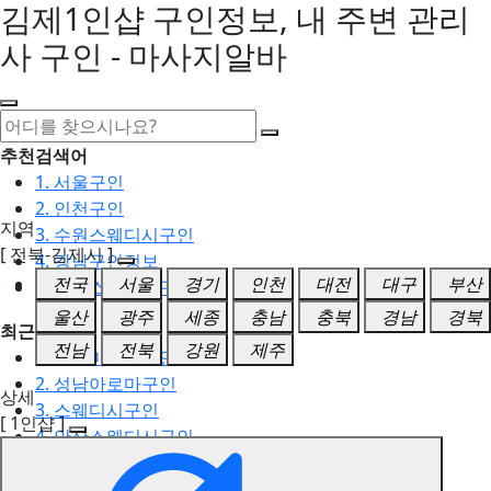
김제1인샵 구인정보, 내 주변 관리
사 구인 - 마사지알바
추천검색어
1. 서울구인
2. 인천구인
지역
3. 수원스웨디시구인
[ 전북-김제시 ]
4. 강남구인정보
전국
서울
경기
인천
대전
대구
부산
5. 동탄스웨디시구인
울산
광주
세종
충남
충북
경남
경북
최근검색어
전남
전북
강원
제주
1. 일산마사지구인
2. 성남아로마구인
상세
3. 스웨디시구인
[ 1인샵 ]
4. 안산스웨디시구인
5. 아로마구인