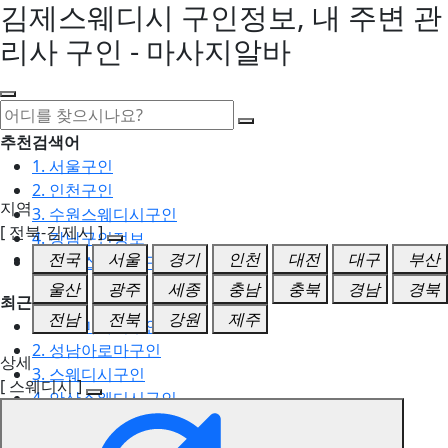
김제스웨디시 구인정보, 내 주변 관
리사 구인 - 마사지알바
추천검색어
1. 서울구인
2. 인천구인
지역
3. 수원스웨디시구인
[ 전북-김제시 ]
4. 강남구인정보
전국
서울
경기
인천
대전
대구
부산
5. 동탄스웨디시구인
울산
광주
세종
충남
충북
경남
경북
최근검색어
전남
전북
강원
제주
1. 일산마사지구인
2. 성남아로마구인
상세
3. 스웨디시구인
[ 스웨디시 ]
4. 안산스웨디시구인
5. 아로마구인