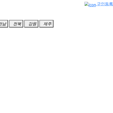
구인등록
전남
전북
강원
제주