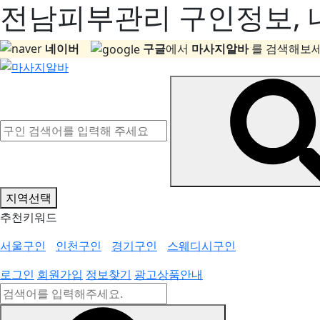
전남피부관리 구인정보, 내
네이버
구글
에서
마사지알바
를 검색해보세
지역선택
추천키워드
서울구인
인천구인
경기구인
스웨디시구인
로그인
회원가입
정보찾기
광고상품안내