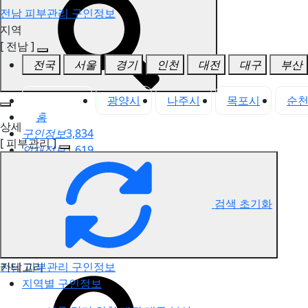
전남 피부관리 구인정보
지역
[ 전남 ]
전국
서울
경기
인천
대전
대구
부산
전남 전체
광양시
나주시
목포시
순
홈
상세
구인정보
3,834
[ 피부관리 ]
인재정보
1,619
고객센터
전국업체정보
마사지가이드
검색 초기화
업체 서비스 관리
개인 서비스 관리
카테고리
전남 피부관리 구인정보
지역별 구인정보