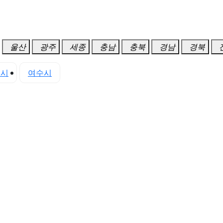
울산
광주
세종
충남
충북
경남
경북
천시
여수시