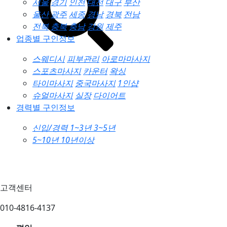
서울
경기
인천
대전
대구
부산
울산
광주
세종
경남
경북
전남
전북
충북
충남
강원
제주
업종별 구인정보
스웨디시
피부관리
아로마마사지
스포츠마사지
카운터
왁싱
타이마사지
중국마사지
1인샵
슈얼마사지
실장
다이어트
경력별 구인정보
신입/경력
1~3년
3~5년
5~10년
10년이상
고객센터
010-4816-4137