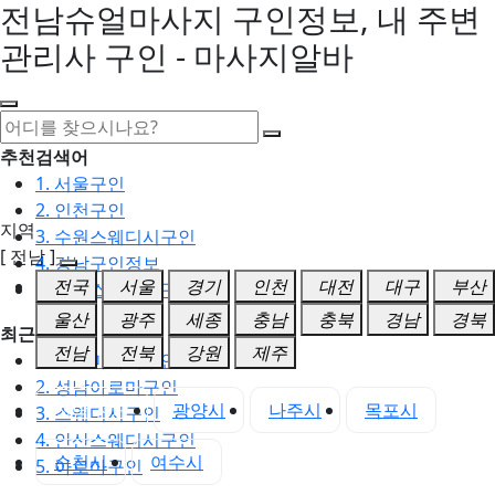
전남슈얼마사지 구인정보, 내 주변
관리사 구인 - 마사지알바
추천검색어
1. 서울구인
2. 인천구인
지역
3. 수원스웨디시구인
[ 전남 ]
4. 강남구인정보
전국
서울
경기
인천
대전
대구
부산
5. 동탄스웨디시구인
울산
광주
세종
충남
충북
경남
경북
최근검색어
전남
전북
강원
제주
1. 일산마사지구인
2. 성남아로마구인
전남 전체
광양시
나주시
목포시
3. 스웨디시구인
4. 안산스웨디시구인
순천시
여수시
5. 아로마구인