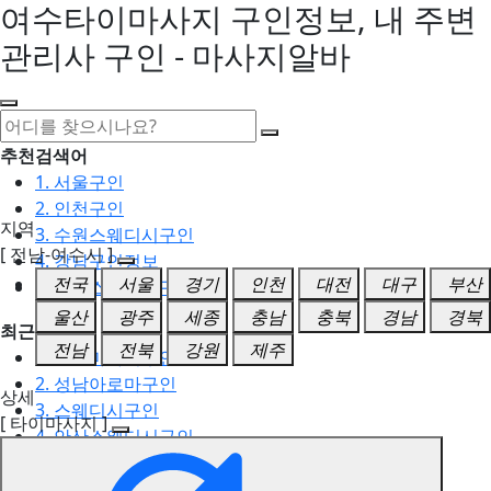
여수타이마사지 구인정보, 내 주변
관리사 구인 - 마사지알바
추천검색어
1. 서울구인
2. 인천구인
지역
3. 수원스웨디시구인
[ 전남-여수시 ]
4. 강남구인정보
전국
서울
경기
인천
대전
대구
부산
5. 동탄스웨디시구인
울산
광주
세종
충남
충북
경남
경북
최근검색어
전남
전북
강원
제주
1. 일산마사지구인
2. 성남아로마구인
상세
3. 스웨디시구인
[ 타이마사지 ]
4. 안산스웨디시구인
5. 아로마구인