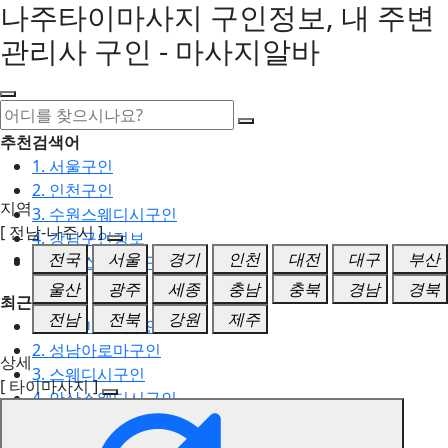
나주타이마사지 구인정보, 내 주변
관리사 구인 - 마사지알바
추천검색어
1. 서울구인
2. 인천구인
지역
3. 수원스웨디시구인
[ 전남-나주시 ]
4. 강남구인정보
전국
서울
경기
인천
대전
대구
부산
5. 동탄스웨디시구인
울산
광주
세종
충남
충북
경남
경북
최근검색어
전남
전북
강원
제주
1. 일산마사지구인
2. 성남아로마구인
상세
3. 스웨디시구인
[ 타이마사지 ]
4. 안산스웨디시구인
5. 아로마구인