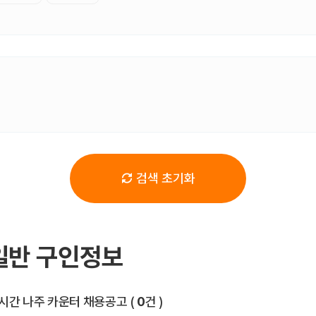
검색 초기화
일반 구인정보
전체 목록
시간 나주 카운터 채용공고
(
0
건 )