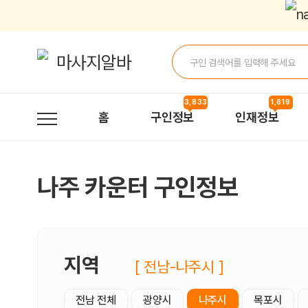
나주카운터 구인정보, 내 주변 관리사 구인 - 마사지알바
3,833
1,619
홈
구인정보
인재정보
나주 카운터 구인정보
지역
[ 전남-나주시 ]
전남 전체
광양시
나주시
목포시