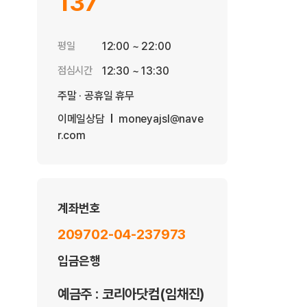
137
평일
12:00 ~ 22:00
점심시간
12:30 ~ 13:30
주말 · 공휴일 휴무
이메일상담
moneyajsl@nave
r.com
계좌번호
209702-04-237973
입금은행
예금주 : 코리아닷컴(임채진)