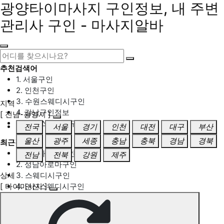
광양타이마사지 구인정보, 내 주변
관리사 구인 - 마사지알바
추천검색어
1. 서울구인
2. 인천구인
3. 수원스웨디시구인
지역
4. 강남구인정보
[ 전남-광양시 ]
5. 동탄스웨디시구인
전국
서울
경기
인천
대전
대구
부산
울산
광주
세종
충남
충북
경남
경북
최근검색어
1. 일산마사지구인
전남
전북
강원
제주
2. 성남아로마구인
상세
3. 스웨디시구인
[ 타이마사지 ]
4. 안산스웨디시구인
5. 아로마구인