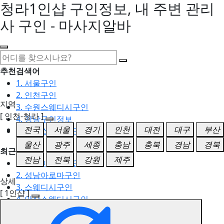
청라1인샵 구인정보, 내 주변 관리
사 구인 - 마사지알바
추천검색어
1. 서울구인
2. 인천구인
지역
3. 수원스웨디시구인
[ 인천-청라 ]
4. 강남구인정보
전국
서울
경기
인천
대전
대구
부산
5. 동탄스웨디시구인
울산
광주
세종
충남
충북
경남
경북
최근검색어
전남
전북
강원
제주
1. 일산마사지구인
2. 성남아로마구인
상세
3. 스웨디시구인
[ 1인샵 ]
4. 안산스웨디시구인
5. 아로마구인