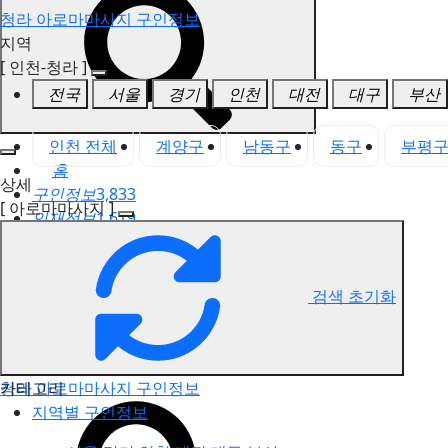
청라 아로마마사지 구인정보
지역
[ 인천-청라 ]
전국
서울
경기
인천
대전
대구
부산
인천 전체
계양구
남동구
동구
부평
홈
상세
구인정보
3,833
[ 아로마마사지 ]
인재정보
1,619
고객센터
전국업체정보
마사지가이드
검색 초기화
업체 서비스 관리
개인 서비스 관리
카테고리
청라 아로마마사지 구인정보
지역별 구인정보