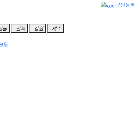
구인등록
전남
전북
강원
제주
송도