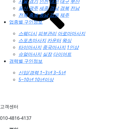
서울
경기
인천
대전
대구
부산
울산
광주
세종
경남
경북
전남
전북
충북
충남
강원
제주
업종별 구인정보
스웨디시
피부관리
아로마마사지
스포츠마사지
카운터
왁싱
타이마사지
중국마사지
1인샵
슈얼마사지
실장
다이어트
경력별 구인정보
신입/경력
1~3년
3~5년
5~10년
10년이상
고객센터
010-4816-4137