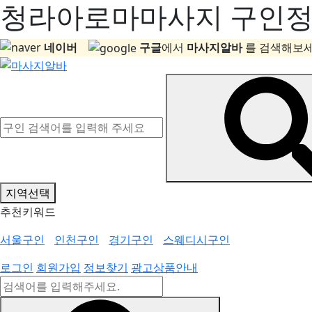
청라아로마마사지 구인정보
네이버
구글
에서
마사지알바
를 검색해보세
지역선택
추천키워드
서울구인
인천구인
경기구인
스웨디시구인
로그인
회원가입
정보찾기
광고상품안내