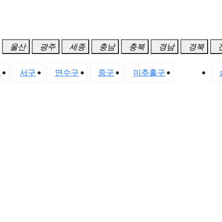
울산
광주
세종
충남
충북
경남
경북
구
서구
연수구
중구
미추홀구
청라