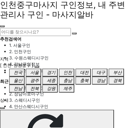
인천중구마사지 구인정보, 내 주변
관리사 구인 - 마사지알바
추천검색어
1. 서울구인
2. 인천구인
3. 수원스웨디시구인
지역
4. 강남구인정보
[ 인천-인천중구 ]
5. 동탄스웨디시구인
전국
서울
경기
인천
대전
대구
부산
울산
광주
세종
충남
충북
경남
경북
최근검색어
1. 일산마사지구인
전남
전북
강원
제주
2. 성남아로마구인
상세
3. 스웨디시구인
4. 안산스웨디시구인
5. 아로마구인