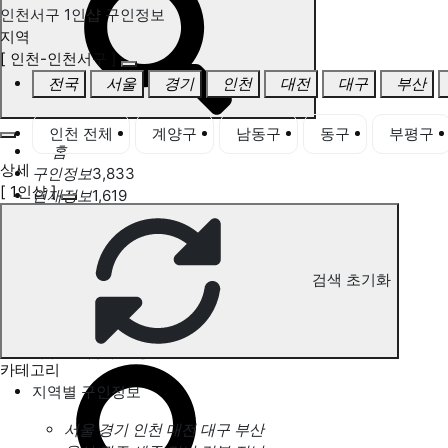
인천서구 1인샵 구인정보
지역
[ 인천-인천서구 ]
전국
서울
경기
인천
대전
대구
부산
인천 전체
계양구
남동구
동구
부평구
홈
상세
구인정보
3,833
[ 1인샵 ]
인재정보
1,619
고객센터
전국업체정보
마사지가이드
업체 서비스 관리
검색 초기화
개인 서비스 관리
인천서구 1인샵 구인정보
카테고리
지역별 구인정보
서울
경기
인천
대전
대구
부산