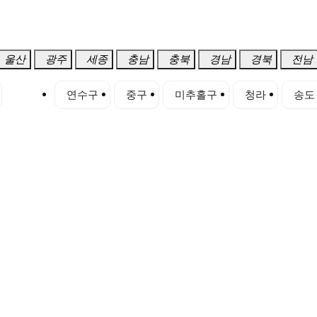
울산
광주
세종
충남
충북
경남
경북
전남
서구
연수구
중구
미추홀구
청라
송도