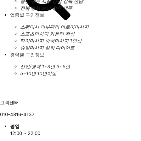
울산
광주
세종
경남
경북
전남
전북
충북
충남
강원
제주
업종별 구인정보
스웨디시
피부관리
아로마마사지
스포츠마사지
카운터
왁싱
타이마사지
중국마사지
1인샵
슈얼마사지
실장
다이어트
경력별 구인정보
신입/경력
1~3년
3~5년
5~10년
10년이상
고객센터
010-4816-4137
평일
12:00 ~ 22:00