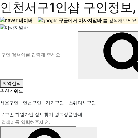
인천서구1인샵 구인정보, 
네이버
구글
에서
마사지알바
를 검색해보세요!
지역선택
추천키워드
서울구인
인천구인
경기구인
스웨디시구인
로그인
회원가입
정보찾기
광고상품안내