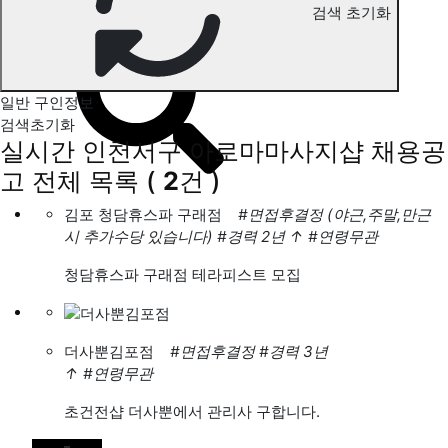
검색 초기화
인천서구 아로마마사지 구인정보
일반 구인정보
검색초기화
실시간 인천서구 아로마마사지샵 채용공
고
전체 목록
(
2
건 )
김포 청담휴스파 구래점
#면접후결정 (야근,주말,만근
시 추가수당 있습니다)
#경력 2년
↑
#연령무관
청담휴스파 구래점 테라피스트 모집
더사뿐김포점
#면접후결정
#경력 3년
↑
#연령무관
초건전샵 더사뿐에서 관리사 구합니다.