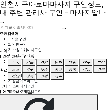
인천서구아로마마사지 구인정보,
내 주변 관리사 구인 - 마사지알바
추천검색어
1. 서울구인
2. 인천구인
3. 수원스웨디시구인
지역
4. 강남구인정보
[ 인천-인천서구 ]
5. 동탄스웨디시구인
전국
서울
경기
인천
대전
대구
부산
울산
광주
세종
충남
충북
경남
경북
최근검색어
1. 일산마사지구인
전남
전북
강원
제주
2. 성남아로마구인
상세
3. 스웨디시구인
[ 아로마마사지 ]
4. 안산스웨디시구인
5. 아로마구인