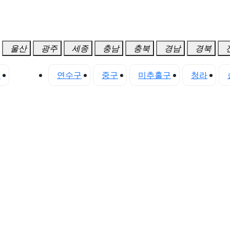
울산
광주
세종
충남
충북
경남
경북
구
서구
연수구
중구
미추홀구
청라