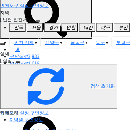
인천서구 실장 구인정보
지역
[ 인천-인천서구 ]
전국
서울
경기
인천
대전
대구
부산
인천 전체
계양구
남동구
동구
부평
홈
상세
구인정보
3,833
[ 실장 ]
인재정보
1,619
고객센터
전국업체정보
마사지가이드
검색 초기화
업체 서비스 관리
개인 서비스 관리
카테고리
인천서구 실장 구인정보
지역별 구인정보