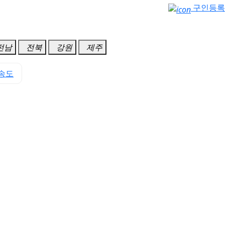
구인등록
전남
전북
강원
제주
송도