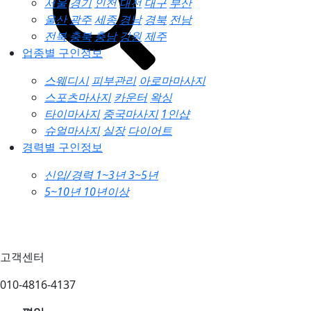
서울
경기
인천
대전
대구
부산
울산
광주
세종
경남
경북
전남
전북
충북
충남
강원
제주
업종별 구인정보
스웨디시
피부관리
아로마마사지
스포츠마사지
카운터
왁싱
타이마사지
중국마사지
1인샵
슈얼마사지
실장
다이어트
경력별 구인정보
신입/경력
1~3년
3~5년
5~10년
10년이상
고객센터
010-4816-4137