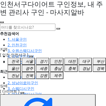
인천서구다이어트 구인정보, 내 주
변 관리사 구인 - 마사지알바
추천검색어
1. 서울구인
2. 인천구인
지역
3. 수원스웨디시구인
[ 인천-인천서구 ]
4. 강남구인정보
전국
서울
경기
인천
대전
대구
부산
5. 동탄스웨디시구인
울산
광주
세종
충남
충북
경남
경북
최근검색어
전남
전북
강원
제주
1. 일산마사지구인
2. 성남아로마구인
상세
3. 스웨디시구인
[ 다이어트 ]
4. 안산스웨디시구인
5. 아로마구인