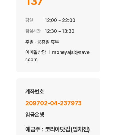
137
평일
12:00 ~ 22:00
점심시간
12:30 ~ 13:30
주말 · 공휴일 휴무
이메일상담
moneyajsl@nave
r.com
계좌번호
209702-04-237973
입금은행
예금주 : 코리아닷컴(임채진)