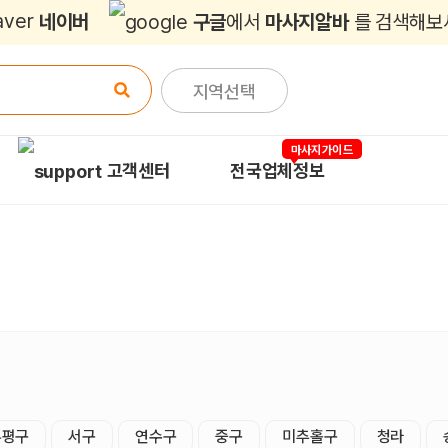
네이버
구글
에서
마사지알바
를 검색해보
지역선택
마사지가이드
고객센터
전국업체정보
부평구
서구
연수구
중구
미추홀구
청라