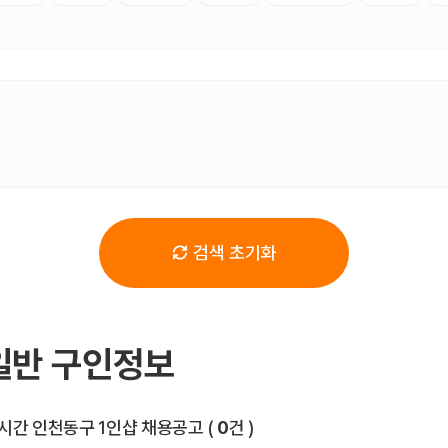
검색 초기화
일반 구인정보
전체 목록
시간 인천동구 1인샵 채용공고
(
0
건 )