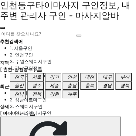
인천동구타이마사지 구인정보, 내
주변 관리사 구인 - 마사지알바
추천검색어
1. 서울구인
2. 인천구인
3. 수원스웨디시구인
지역
4. 강남구인정보
[ 인천-인천동구 ]
5. 동탄스웨디시구인
전국
서울
경기
인천
대전
대구
부산
울산
광주
세종
충남
충북
경남
경북
최근검색어
1. 일산마사지구인
전남
전북
강원
제주
2. 성남아로마구인
상세
3. 스웨디시구인
[ 타이마사지 ]
4. 안산스웨디시구인
5. 아로마구인