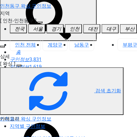
인천동구 왁싱 구인정보
지역
[ 인천-인천동구 ]
전국
서울
경기
인천
대전
대구
부산
인천 전체
계양구
남동구
동구
부평
홈
상세
구인정보
3,831
[ 왁싱 ]
인재정보
1,619
고객센터
전국업체정보
마사지가이드
검색 초기화
업체 서비스 관리
개인 서비스 관리
카테고리
인천동구 왁싱 구인정보
지역별 구인정보