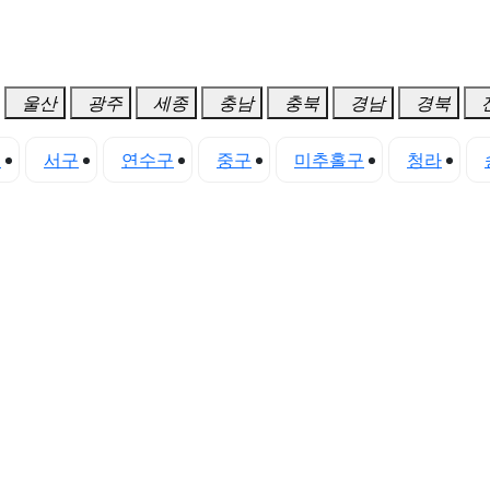
울산
광주
세종
충남
충북
경남
경북
구
서구
연수구
중구
미추홀구
청라