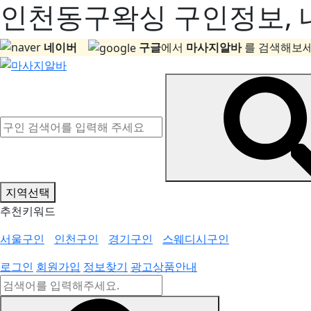
인천동구왁싱 구인정보, 내
네이버
구글
에서
마사지알바
를 검색해보세
지역선택
추천키워드
서울구인
인천구인
경기구인
스웨디시구인
로그인
회원가입
정보찾기
광고상품안내