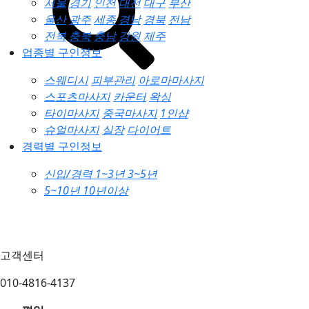
서울
경기
인천
대전
대구
부산
울산
광주
세종
경남
경북
전남
전북
충북
충남
강원
제주
업종별 구인정보
스웨디시
피부관리
아로마마사지
스포츠마사지
카운터
왁싱
타이마사지
중국마사지
1인샵
슈얼마사지
실장
다이어트
경력별 구인정보
신입/경력
1~3년
3~5년
5~10년
10년이상
고객센터
010-4816-4137