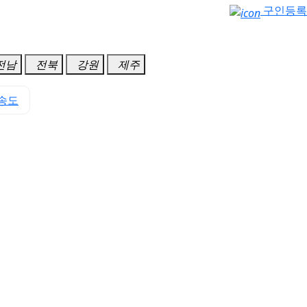
구인등록
전남
전북
강원
제주
송도