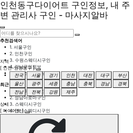
인천동구다이어트 구인정보, 내 주
변 관리사 구인 - 마사지알바
추천검색어
1. 서울구인
2. 인천구인
3. 수원스웨디시구인
지역
4. 강남구인정보
[ 인천-인천동구 ]
5. 동탄스웨디시구인
전국
서울
경기
인천
대전
대구
부산
울산
광주
세종
충남
충북
경남
경북
최근검색어
1. 일산마사지구인
전남
전북
강원
제주
2. 성남아로마구인
상세
3. 스웨디시구인
[ 다이어트 ]
4. 안산스웨디시구인
5. 아로마구인