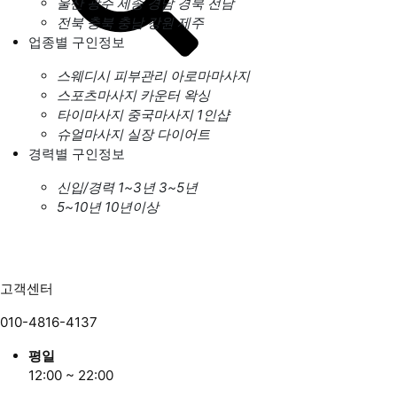
울산
광주
세종
경남
경북
전남
전북
충북
충남
강원
제주
업종별 구인정보
스웨디시
피부관리
아로마마사지
스포츠마사지
카운터
왁싱
타이마사지
중국마사지
1인샵
슈얼마사지
실장
다이어트
경력별 구인정보
신입/경력
1~3년
3~5년
5~10년
10년이상
고객센터
010-4816-4137
평일
12:00 ~ 22:00