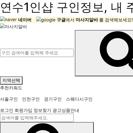
연수1인샵 구인정보, 내 
네이버
구글
에서
마사지알바
를 검색해보세요!
지역선택
추천키워드
서울구인
인천구인
경기구인
스웨디시구인
로그인
회원가입
정보찾기
광고상품안내