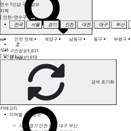
연수 1인샵 구인정보
지역
[ 인천-연수구 ]
전국
서울
경기
인천
대전
대구
부산
인천 전체
계양구
남동구
동구
부평구
홈
상세
구인정보
3,831
[ 1인샵 ]
인재정보
1,619
고객센터
전국업체정보
마사지가이드
업체 서비스 관리
검색 초기화
개인 서비스 관리
연수 1인샵 구인정보
카테고리
지역별 구인정보
서울
경기
인천
대전
대구
부산