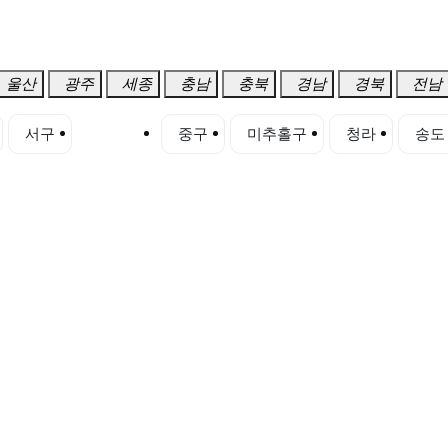
울산
광주
세종
충남
충북
경남
경북
전남
서구
연수구
중구
미추홀구
청라
송도