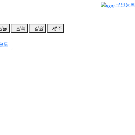
구인등록
전남
전북
강원
제주
송도