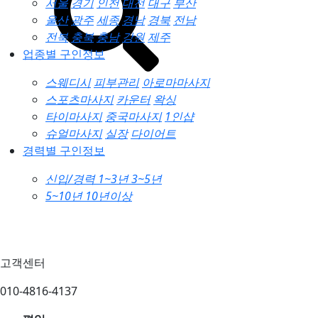
서울
경기
인천
대전
대구
부산
울산
광주
세종
경남
경북
전남
전북
충북
충남
강원
제주
업종별 구인정보
스웨디시
피부관리
아로마마사지
스포츠마사지
카운터
왁싱
타이마사지
중국마사지
1인샵
슈얼마사지
실장
다이어트
경력별 구인정보
신입/경력
1~3년
3~5년
5~10년
10년이상
고객센터
010-4816-4137