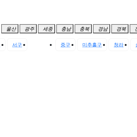
울산
광주
세종
충남
충북
경남
경북
구
서구
연수구
중구
미추홀구
청라