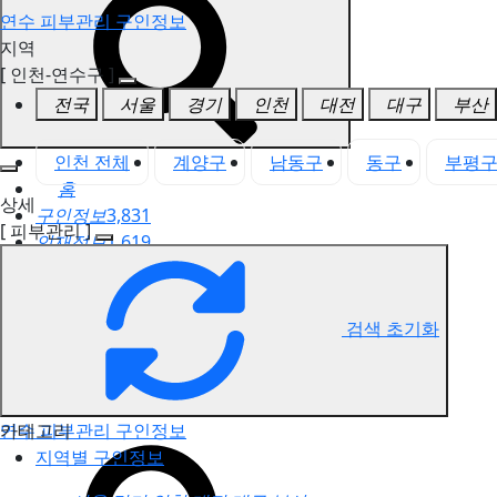
연수 피부관리 구인정보
지역
[ 인천-연수구 ]
전국
서울
경기
인천
대전
대구
부산
인천 전체
계양구
남동구
동구
부평
홈
상세
구인정보
3,831
[ 피부관리 ]
인재정보
1,619
고객센터
전국업체정보
마사지가이드
검색 초기화
업체 서비스 관리
개인 서비스 관리
카테고리
연수 피부관리 구인정보
지역별 구인정보