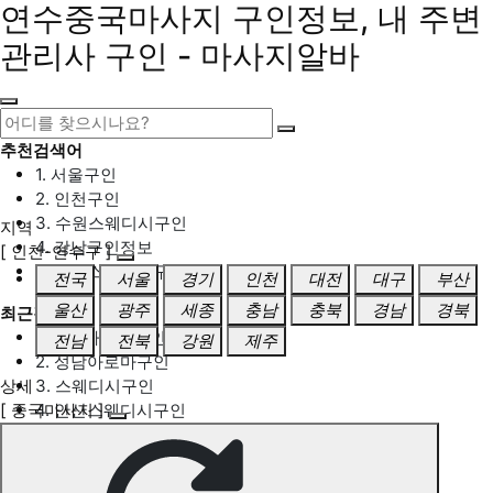
연수중국마사지 구인정보, 내 주변
관리사 구인 - 마사지알바
추천검색어
1. 서울구인
2. 인천구인
3. 수원스웨디시구인
지역
4. 강남구인정보
[ 인천-연수구 ]
5. 동탄스웨디시구인
전국
서울
경기
인천
대전
대구
부산
울산
광주
세종
충남
충북
경남
경북
최근검색어
1. 일산마사지구인
전남
전북
강원
제주
2. 성남아로마구인
상세
3. 스웨디시구인
[ 중국마사지 ]
4. 안산스웨디시구인
5. 아로마구인