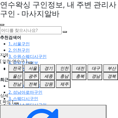
연수왁싱 구인정보, 내 주변 관리사
구인 - 마사지알바
추천검색어
1. 서울구인
2. 인천구인
지역
3. 수원스웨디시구인
[ 인천-연수구 ]
4. 강남구인정보
전국
서울
경기
인천
대전
대구
부산
5. 동탄스웨디시구인
울산
광주
세종
충남
충북
경남
경북
최근검색어
전남
전북
강원
제주
1. 일산마사지구인
2. 성남아로마구인
상세
3. 스웨디시구인
[ 왁싱 ]
4. 안산스웨디시구인
5. 아로마구인