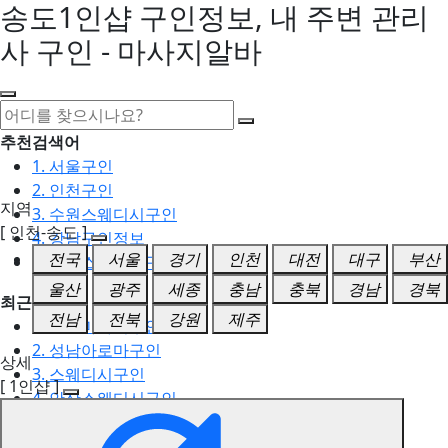
송도1인샵 구인정보, 내 주변 관리
사 구인 - 마사지알바
추천검색어
1. 서울구인
2. 인천구인
지역
3. 수원스웨디시구인
[ 인천-송도 ]
4. 강남구인정보
전국
서울
경기
인천
대전
대구
부산
5. 동탄스웨디시구인
울산
광주
세종
충남
충북
경남
경북
최근검색어
전남
전북
강원
제주
1. 일산마사지구인
2. 성남아로마구인
상세
3. 스웨디시구인
[ 1인샵 ]
4. 안산스웨디시구인
5. 아로마구인