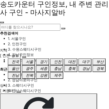
송도카운터 구인정보, 내 주변 관리
사 구인 - 마사지알바
추천검색어
1. 서울구인
2. 인천구인
3. 수원스웨디시구인
지역
4. 강남구인정보
[ 인천-송도 ]
5. 동탄스웨디시구인
전국
서울
경기
인천
대전
대구
부산
울산
광주
세종
충남
충북
경남
경북
최근검색어
1. 일산마사지구인
전남
전북
강원
제주
2. 성남아로마구인
상세
3. 스웨디시구인
[ 카운터 ]
4. 안산스웨디시구인
5. 아로마구인