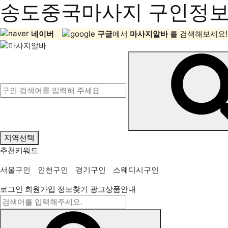
송도중국마사지 구인정보,
네이버
구글
에서
마사지알바
를 검색해보세요!
지역선택
추천키워드
서울구인
인천구인
경기구인
스웨디시구인
로그인
회원가입
정보찾기
광고상품안내