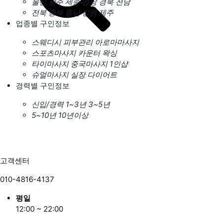
울산
광주
세종
경남
경북
전남
전북
충북
충남
강원
제주
업종별 구인정보
스웨디시
피부관리
아로마마사지
스포츠마사지
카운터
왁싱
타이마사지
중국마사지
1인샵
슈얼마사지
실장
다이어트
경력별 구인정보
신입/경력
1~3년
3~5년
5~10년
10년이상
고객센터
010-4816-4137
평일
12:00 ~ 22:00