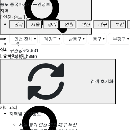
송도 중국마사지 구인정보
지역
[ 인천-송도 ]
전국
서울
경기
인천
대전
대구
부산
인천 전체
계양구
남동구
동구
부평구
홈
상세
구인정보
3,831
[ 중국마사지 ]
인재정보
1,619
고객센터
전국업체정보
마사지가이드
업체 서비스 관리
검색 초기화
개인 서비스 관리
송도 중국마사지 구인정보
카테고리
지역별 구인정보
서울
경기
인천
대전
대구
부산