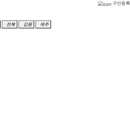
구인등록
전북
강원
제주