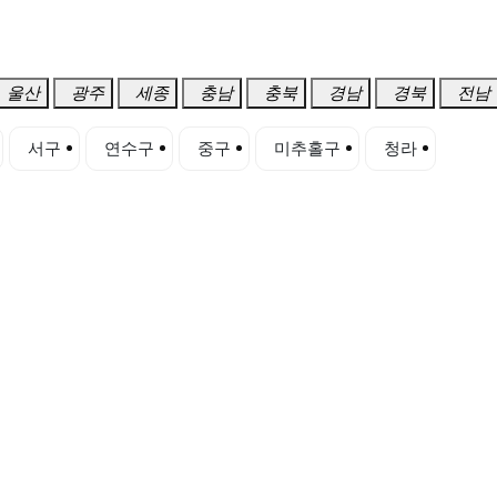
울산
광주
세종
충남
충북
경남
경북
전남
서구
연수구
중구
미추홀구
청라
송도