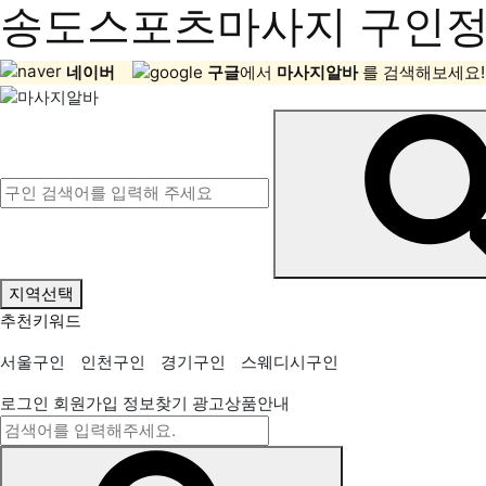
송도스포츠마사지 구인정보
네이버
구글
에서
마사지알바
를 검색해보세요!
지역선택
추천키워드
서울구인
인천구인
경기구인
스웨디시구인
로그인
회원가입
정보찾기
광고상품안내