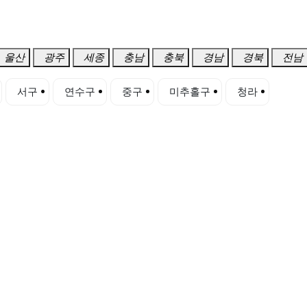
울산
광주
세종
충남
충북
경남
경북
전남
서구
연수구
중구
미추홀구
청라
송도