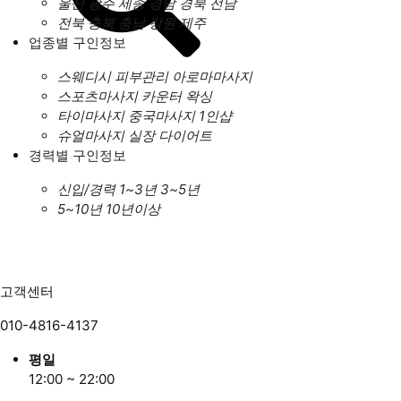
울산
광주
세종
경남
경북
전남
전북
충북
충남
강원
제주
업종별 구인정보
스웨디시
피부관리
아로마마사지
스포츠마사지
카운터
왁싱
타이마사지
중국마사지
1인샵
슈얼마사지
실장
다이어트
경력별 구인정보
신입/경력
1~3년
3~5년
5~10년
10년이상
고객센터
010-4816-4137
평일
12:00 ~ 22:00