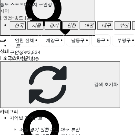
송도 스포츠마사지 구인정보
지역
[ 인천-송도 ]
전국
서울
경기
인천
대전
대구
부산
인천 전체
계양구
남동구
동구
부평구
홈
상세
구인정보
3,834
[ 스포츠마사지 ]
인재정보
1,619
고객센터
전국업체정보
마사지가이드
업체 서비스 관리
검색 초기화
개인 서비스 관리
송도 스포츠마사지 구인정보
카테고리
지역별 구인정보
서울
경기
인천
대전
대구
부산