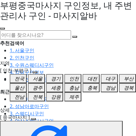
부평중국마사지 구인정보, 내 주변
관리사 구인 - 마사지알바
추천검색어
1. 서울구인
2. 인천구인
지역
3. 수원스웨디시구인
[ 인천-부평구 ]
4. 강남구인정보
전국
서울
경기
인천
대전
대구
부산
5. 동탄스웨디시구인
울산
광주
세종
충남
충북
경남
경북
최근검색어
전남
전북
강원
제주
1. 일산마사지구인
2. 성남아로마구인
상세
3. 스웨디시구인
[ 중국마사지 ]
4. 안산스웨디시구인
5. 아로마구인