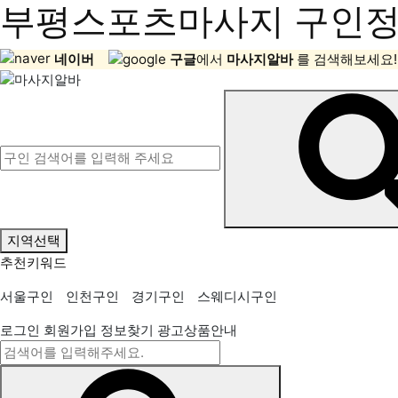
부평스포츠마사지 구인정보
네이버
구글
에서
마사지알바
를 검색해보세요!
지역선택
추천키워드
서울구인
인천구인
경기구인
스웨디시구인
로그인
회원가입
정보찾기
광고상품안내