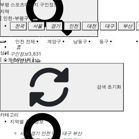
부평 스포츠마사지 구인정보
지역
[ 인천-부평구 ]
전국
서울
경기
인천
대전
대구
부산
인천 전체
계양구
남동구
동구
부평구
홈
상세
구인정보
3,831
[ 스포츠마사지 ]
인재정보
1,619
고객센터
전국업체정보
마사지가이드
업체 서비스 관리
검색 초기화
개인 서비스 관리
부평 스포츠마사지 구인정보
카테고리
지역별 구인정보
서울
경기
인천
대전
대구
부산