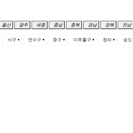
울산
광주
세종
충남
충북
경남
경북
전남
서구
연수구
중구
미추홀구
청라
송도