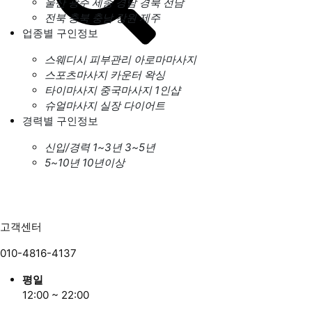
울산
광주
세종
경남
경북
전남
전북
충북
충남
강원
제주
업종별 구인정보
스웨디시
피부관리
아로마마사지
스포츠마사지
카운터
왁싱
타이마사지
중국마사지
1인샵
슈얼마사지
실장
다이어트
경력별 구인정보
신입/경력
1~3년
3~5년
5~10년
10년이상
고객센터
010-4816-4137
평일
12:00 ~ 22:00