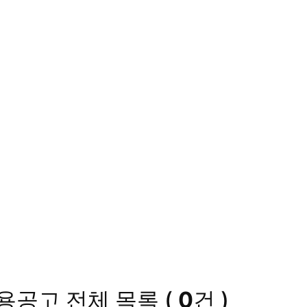
채용공고
전체 목록
(
0
건 )